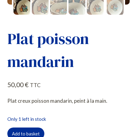
Plat poisson
mandarin
50,00
€
TTC
Plat creux poisson mandarin, peint à la main.
Only 1 left in stock
quantité
Add to basket