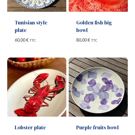
Tunisian style
Golden fish big
plate
bowl
60,00
€
80,00
€
TTC
TTC
Lobster plate
Purple fruits bowl